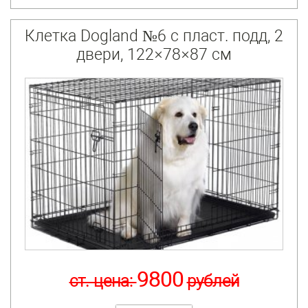
Клетка Dogland №6 с пласт. подд, 2
двери, 122×78×87 см
9800
ст. цена:
рублей