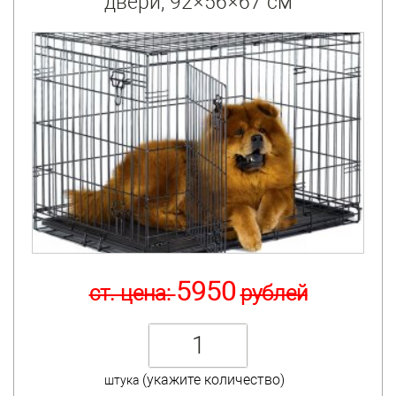
двери, 92×56×67 см
5950
ст. цена:
рублей
(укажите количество)
штука